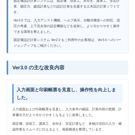
固定堰設計計算システムは、固定堰、頭首工、水叩き、護床工、安定計
算、揚圧力、越流計算などの設計計算を支援する土木設計計算ソフトで
す。
Ver3.0 では、入力アシスト機能、ヘルプ表示、分離式構造への対応、泥
圧の考慮、上下流水深の設定機能などを追加し、より分かりやすく操作
できる環境を整えました。
固定堰設計計算システム Ver2.0 をご利用中のお客様は、Ver3.0 へのバー
ジョンアップをご検討ください。
Ver3.0 の主な改良内容
入力画面と印刷帳票を見直し、操作性を向上しま
した。
入力画面および印刷帳票を見直し、入力条件の確認、計算内容の把握、計
算書出力がより分かりやすくなるように改善しました。
固定堰、頭首工、護床工、水叩き、安定計算など、各検討項目の入力・確
認作業をスムーズに行えるよう、画面構成を整理しています。