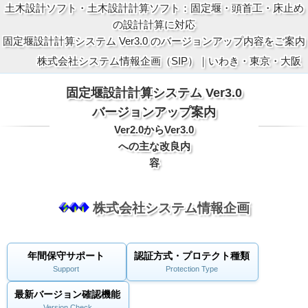
土木設計ソフト・土木設計計算ソフト：固定堰・頭首工・床止め
の設計計算に対応
固定堰設計計算システム Ver3.0 のバージョンアップ内容をご案内
株式会社システム情報企画（SIP）｜いわき・東京・大阪
固定堰設計計算システム Ver3.0
バージョンアップ案内
Ver2.0からVer3.0
への主な改良内
容
株式会社システム情報企画
年間保守サポート
認証方式・プロテクト種類
Support
Protection Type
最新バージョン確認機能
Version Check