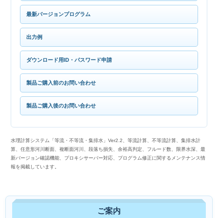
最新バージョンプログラム
出力例
ダウンロード用ID・パスワード申請
製品ご購入前のお問い合わせ
製品ご購入後のお問い合わせ
水理計算システム「等流・不等流・集排水」Ver2.2、等流計算、不等流計算、集排水計
算、任意形河川断面、複断面河川、段落ち損失、余裕高判定、フルード数、限界水深、最
新バージョン確認機能、プロキシサーバー対応、プログラム修正に関するメンテナンス情
報を掲載しています。
ご案内