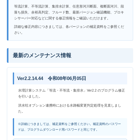
等流計算、不等流計算、集排水計算、任意形河川断面、複断面河川、段
落ち損失、余裕高判定、フルード数、最新バージョン確認機能、プロキ
シサーバー対応などに関する修正情報をご確認いただけます。
詳細な修正内容につきましては、各バージョンの補足資料をご参照くだ
さい。
最新のメンテナンス情報
Ver2.2.14.44 令和08年06月05日
水理計算システム「等流・不等流・集排水」Ver2.2 のプログラム修正
を行いました。
洪水吐オプション連携時における水路幅変更判定処理を見直しまし
た。
※詳細につきましては、補足資料をご参照ください。補足資料のパスワー
ドは、プログラムダウンロード用パスワードと同じです。