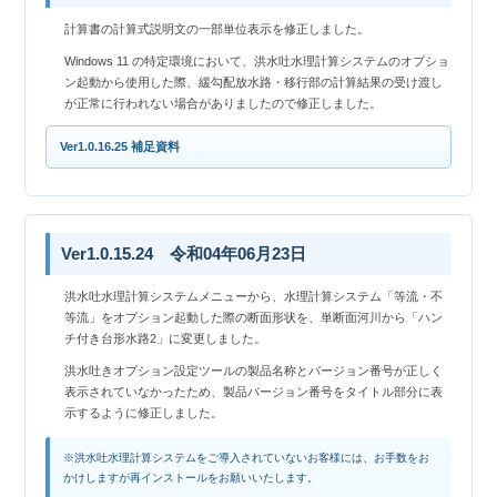
計算書の計算式説明文の一部単位表示を修正しました。
Windows 11 の特定環境において、洪水吐水理計算システムのオプショ
ン起動から使用した際、緩勾配放水路・移行部の計算結果の受け渡し
が正常に行われない場合がありましたので修正しました。
Ver1.0.16.25 補足資料
Ver1.0.15.24 令和04年06月23日
洪水吐水理計算システムメニューから、水理計算システム「等流・不
等流」をオプション起動した際の断面形状を、単断面河川から「ハン
チ付き台形水路2」に変更しました。
洪水吐きオプション設定ツールの製品名称とバージョン番号が正しく
表示されていなかったため、製品バージョン番号をタイトル部分に表
示するように修正しました。
※洪水吐水理計算システムをご導入されていないお客様には、お手数をお
かけしますが再インストールをお願いいたします。