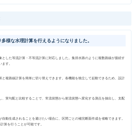
り多様な水理計算を行えるようになりました。
象とした等流計算・不等流計算に対応しました。集排水路のように複数路線が接続す
います。
算と複路線計算を簡単に切り替えできます。各機能を独立して起動できるため、設計
し、実勾配と比較することで、常流状態から射流状態へ変化する測点を抽出し、支配
が自動生成されることを避けたい場合に、区間ごとの補完断面作成を省略できます。
跡計算を行うことが可能です。