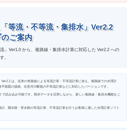
等流・不等流・集排水」Ver2.2
プのご案内
Ver1.0 から、複路線・集排水計算に対応した Ver2.2 への
す。
r2.2
は、従来の単路線による等流計算・不等流計算に加え、複路線での水理計
略平面図の描画、任意河川断面の不等流計算などに対応したバージョンです。
er2.2 で読み込み可能です。既存データを活用しながら、新しい複路線・集排水機能をご
検討、開水路・管水路の等流計算、不等流計算を行うお客様に適した水理計算ソフト