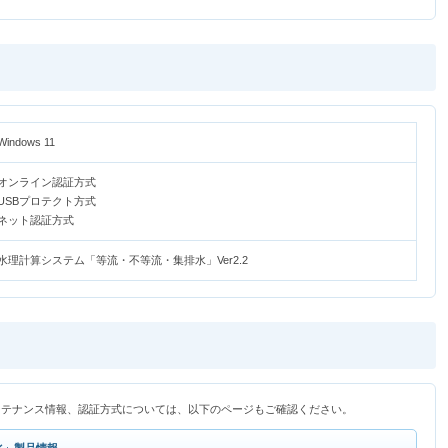
Windows 11
オンライン認証方式
USBプロテクト方式
ネット認証方式
水理計算システム「等流・不等流・集排水」Ver2.2
ンテナンス情報、認証方式については、以下のページもご確認ください。
水」製品情報