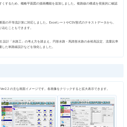
すくするため、概略平面図の描画機能を追加しました。複路線の構成を視覚的に確認
河川断面の不等流計算に対応しました。ExcelシートやCSV形式のテキストデータから、
り込むこともできます。
説 設計「水路工」の考え方を踏まえ、円形水路・馬蹄形水路の余裕高設定、流量比率
慮した単路線設計などを強化しました。
er2.2 の主な画面イメージです。各画像をクリックすると拡大表示できます。