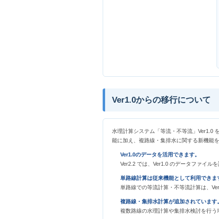
Ver1.0からの移行について
水理計算システム「等流・不等流」Ver1.0
能に加え、複路線・集排水に関する新機能
Ver1.0のデータを活用できます。
Ver2.2 では、Ver1.0 のデータファ
単路線計算は従来機能として利用できま
単路線での等流計算・不等流計算は、Ver
複路線・集排水計算が追加されています
複数路線の水理計算や集排水検討を行う場合