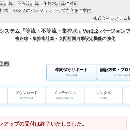
流計算・不等流計算・集排水計算に対応
水」Ver2.2 のバージョンアップ内容をご案内
株式会社システム情
システム「等流・不等流・集排水」Ver2.2 バージョン
複路線・集排水計算・支配断面自動設定機能の強化
企画
年間保守サポート
認証方式・プロ
Support
Protection 
ダウンロード
メンテナンス
レンタル
download
maintenance
rental
ンアップの受付は終了いたしました。