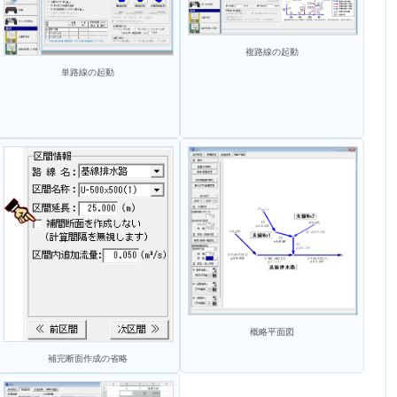
複路線の起動
単路線の起動
概略平面図
補完断面作成の省略