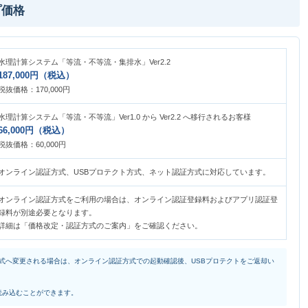
プ価格
水理計算システム「等流・不等流・集排水」Ver2.2
187,000円（税込）
税抜価格：170,000円
水理計算システム「等流・不等流」Ver1.0 から Ver2.2 へ移行されるお客様
66,000円（税込）
税抜価格：60,000円
オンライン認証方式、USBプロテクト方式、ネット認証方式に対応しています。
オンライン認証方式をご利用の場合は、オンライン認証登録料およびアプリ認証登
録料が別途必要となります。
詳細は「価格改定・認証方式のご案内」をご確認ください。
方式へ変更される場合は、オンライン認証方式での起動確認後、USBプロテクトをご返却い
ルを読み込むことができます。