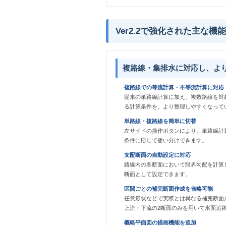
Ver2.2で強化された主な機能
複路線・集排水に対応し、よ
複路線での等流計算・不等流計算に対応
従来の単路線計算に加え、複数路線を対
る計算条件を、より整理しやすくなって
単路線・複路線を簡単に切替
左サイドの操作ボタンにより、単路線計
条件に応じて使い分けできます。
支配断面の自動設定に対応
路線内の各断面において限界勾配を計算
断面として設定できます。
区間ごとの補完断面作成を省略可能
任意形状などで実際とは異なる補完断面
上流・下流の2断面のみを用いて水面追
概略平面図の描画機能を追加