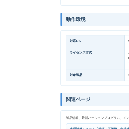
動作環境
対応OS
ライセンス方式
対象製品
関連ページ
製品情報、最新バージョンプログラム、メ
水理計算システム「等流・不等流・集排