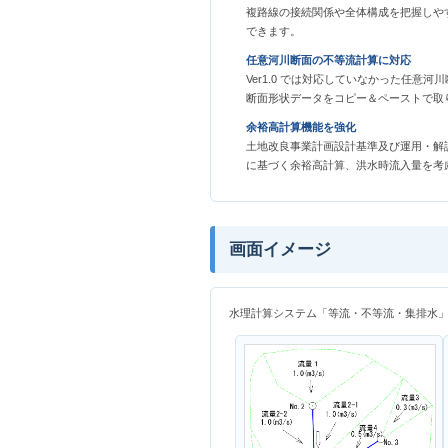
複路線の接続関係や全体構成を把握しや
できます。
任意河川断面の不等流計算に対応
Ver1.0 では対応していなかった任意
断面形状データをコピー＆ペーストで取
余裕高計算機能を強化
土地改良事業計画設計基準及び運用・解
に基づく余裕高計算、洪水時流入量を考
画面イメージ
水理計算システム「等流・不等流・集排水」V